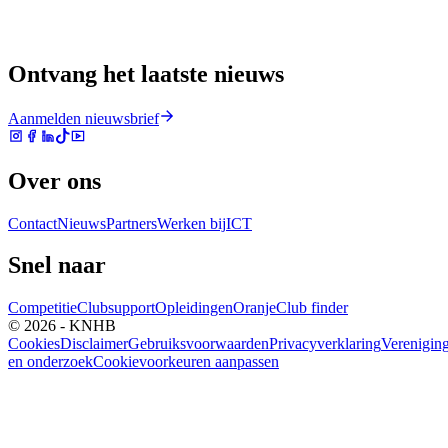
Ontvang het laatste nieuws
Aanmelden nieuwsbrief
Over ons
Contact
Nieuws
Partners
Werken bij
ICT
Snel naar
Competitie
Clubsupport
Opleidingen
Oranje
Club finder
© 2026 - KNHB
Cookies
Disclaimer
Gebruiksvoorwaarden
Privacyverklaring
Verenigin
en onderzoek
Cookievoorkeuren aanpassen