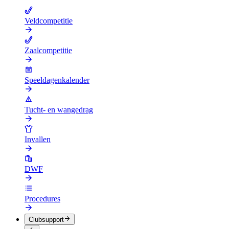
Veldcompetitie
Zaalcompetitie
Speeldagenkalender
Tucht- en wangedrag
Invallen
DWF
Procedures
Clubsupport