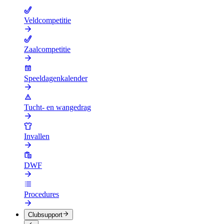
Veldcompetitie
Zaalcompetitie
Speeldagenkalender
Tucht- en wangedrag
Invallen
DWF
Procedures
Clubsupport