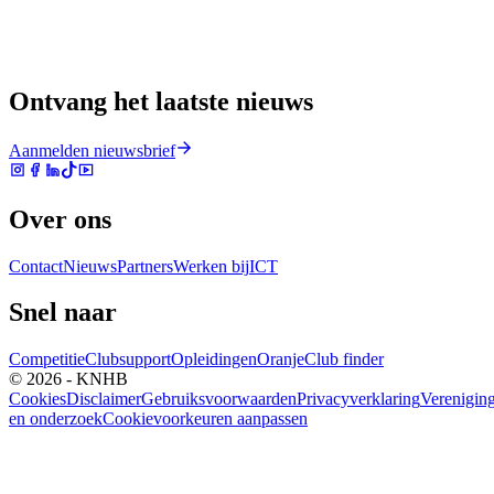
Ontvang het laatste nieuws
Aanmelden nieuwsbrief
Over ons
Contact
Nieuws
Partners
Werken bij
ICT
Snel naar
Competitie
Clubsupport
Opleidingen
Oranje
Club finder
© 2026 - KNHB
Cookies
Disclaimer
Gebruiksvoorwaarden
Privacyverklaring
Verenigin
en onderzoek
Cookievoorkeuren aanpassen