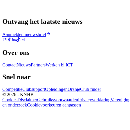
Ontvang het laatste nieuws
Aanmelden nieuwsbrief
Over ons
Contact
Nieuws
Partners
Werken bij
ICT
Snel naar
Competitie
Clubsupport
Opleidingen
Oranje
Club finder
© 2026 - KNHB
Cookies
Disclaimer
Gebruiksvoorwaarden
Privacyverklaring
Verenigin
en onderzoek
Cookievoorkeuren aanpassen