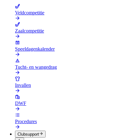
Veldcompetitie
Zaalcompetitie
Speeldagenkalender
Tucht- en wangedrag
Invallen
DWF
Procedures
Clubsupport