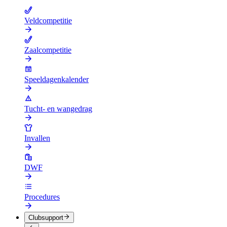
Veldcompetitie
Zaalcompetitie
Speeldagenkalender
Tucht- en wangedrag
Invallen
DWF
Procedures
Clubsupport