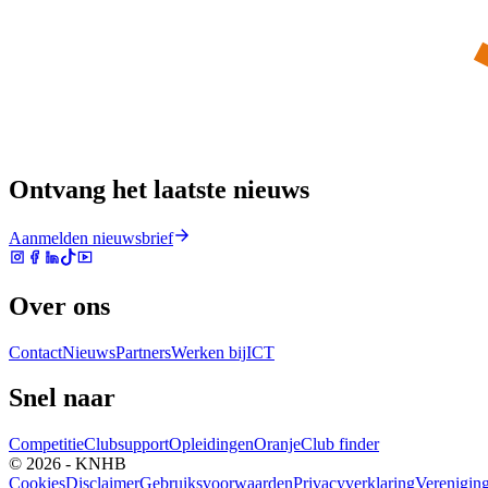
Ontvang het laatste nieuws
Aanmelden nieuwsbrief
Over ons
Contact
Nieuws
Partners
Werken bij
ICT
Snel naar
Competitie
Clubsupport
Opleidingen
Oranje
Club finder
© 2026 - KNHB
Cookies
Disclaimer
Gebruiksvoorwaarden
Privacyverklaring
Verenigin