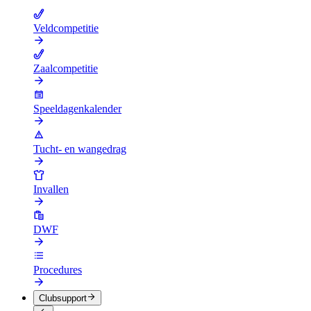
Veldcompetitie
Zaalcompetitie
Speeldagenkalender
Tucht- en wangedrag
Invallen
DWF
Procedures
Clubsupport