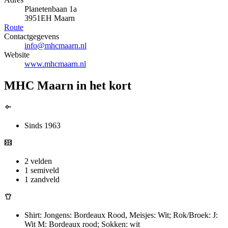
Planetenbaan 1a
3951EH Maarn
Route
Contactgegevens
info@mhcmaarn.nl
Website
www.mhcmaarn.nl
MHC Maarn in het kort
Sinds 1963
2 velden
1 semiveld
1 zandveld
Shirt: Jongens: Bordeaux Rood, Meisjes: Wit; Rok/Broek: J:
Wit M: Bordeaux rood; Sokken: wit