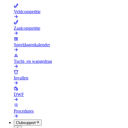
Veldcompetitie
Zaalcompetitie
Speeldagenkalender
Tucht- en wangedrag
Invallen
DWF
Procedures
Clubsupport