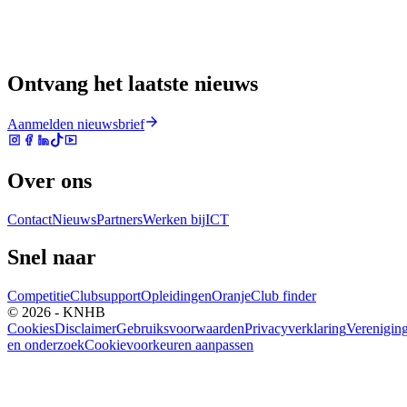
Ontvang het laatste nieuws
Aanmelden nieuwsbrief
Over ons
Contact
Nieuws
Partners
Werken bij
ICT
Snel naar
Competitie
Clubsupport
Opleidingen
Oranje
Club finder
© 2026 - KNHB
Cookies
Disclaimer
Gebruiksvoorwaarden
Privacyverklaring
Verenigin
en onderzoek
Cookievoorkeuren aanpassen