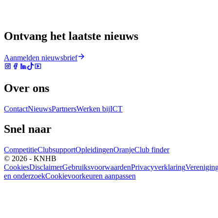
Ontvang het laatste nieuws
Aanmelden nieuwsbrief
Over ons
Contact
Nieuws
Partners
Werken bij
ICT
Snel naar
Competitie
Clubsupport
Opleidingen
Oranje
Club finder
© 2026 - KNHB
Cookies
Disclaimer
Gebruiksvoorwaarden
Privacyverklaring
Verenigin
en onderzoek
Cookievoorkeuren aanpassen