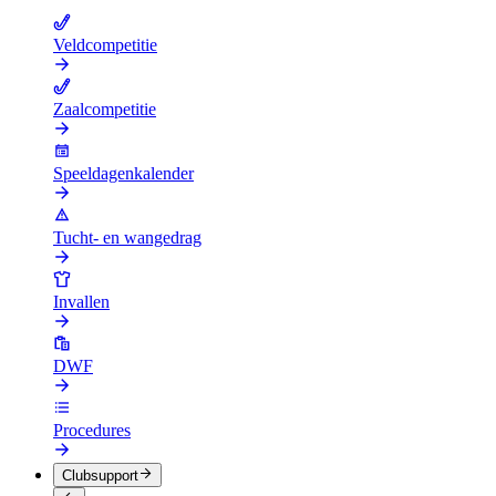
Veldcompetitie
Zaalcompetitie
Speeldagenkalender
Tucht- en wangedrag
Invallen
DWF
Procedures
Clubsupport