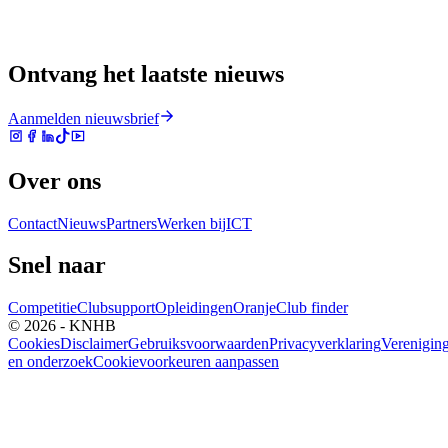
Ontvang het laatste nieuws
Aanmelden nieuwsbrief
Over ons
Contact
Nieuws
Partners
Werken bij
ICT
Snel naar
Competitie
Clubsupport
Opleidingen
Oranje
Club finder
© 2026 - KNHB
Cookies
Disclaimer
Gebruiksvoorwaarden
Privacyverklaring
Verenigin
en onderzoek
Cookievoorkeuren aanpassen