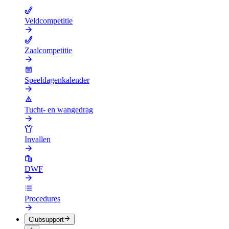
Veldcompetitie
Zaalcompetitie
Speeldagenkalender
Tucht- en wangedrag
Invallen
DWF
Procedures
Clubsupport