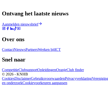
Ontvang het laatste nieuws
Aanmelden nieuwsbrief
Over ons
Contact
Nieuws
Partners
Werken bij
ICT
Snel naar
Competitie
Clubsupport
Opleidingen
Oranje
Club finder
© 2026 - KNHB
Cookies
Disclaimer
Gebruiksvoorwaarden
Privacyverklaring
Verenigin
en onderzoek
Cookievoorkeuren aanpassen