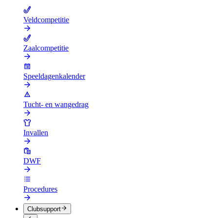
Veldcompetitie
Zaalcompetitie
Speeldagenkalender
Tucht- en wangedrag
Invallen
DWF
Procedures
Clubsupport