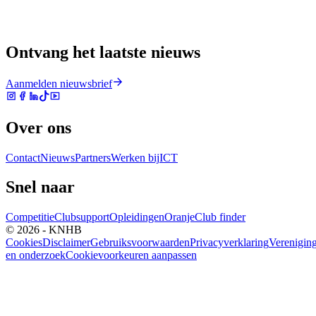
Ontvang het laatste nieuws
Aanmelden nieuwsbrief
Over ons
Contact
Nieuws
Partners
Werken bij
ICT
Snel naar
Competitie
Clubsupport
Opleidingen
Oranje
Club finder
© 2026 - KNHB
Cookies
Disclaimer
Gebruiksvoorwaarden
Privacyverklaring
Verenigin
en onderzoek
Cookievoorkeuren aanpassen