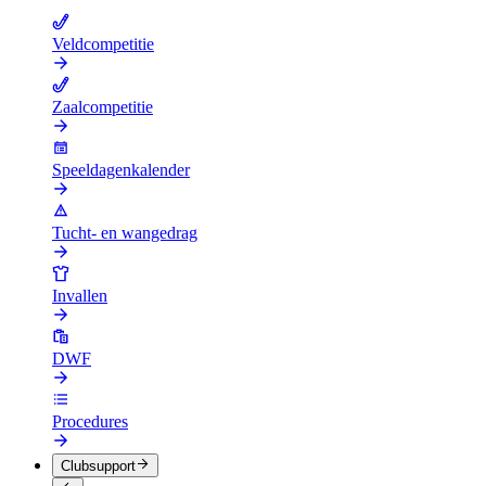
Veldcompetitie
Zaalcompetitie
Speeldagenkalender
Tucht- en wangedrag
Invallen
DWF
Procedures
Clubsupport