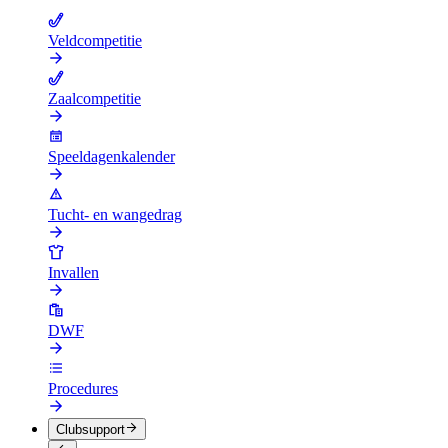
Veldcompetitie
Zaalcompetitie
Speeldagenkalender
Tucht- en wangedrag
Invallen
DWF
Procedures
Clubsupport