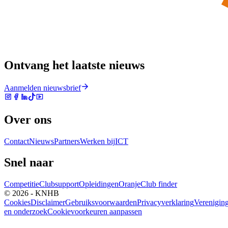
Ontvang het laatste nieuws
Aanmelden nieuwsbrief
Over ons
Contact
Nieuws
Partners
Werken bij
ICT
Snel naar
Competitie
Clubsupport
Opleidingen
Oranje
Club finder
© 2026 - KNHB
Cookies
Disclaimer
Gebruiksvoorwaarden
Privacyverklaring
Verenigin
en onderzoek
Cookievoorkeuren aanpassen