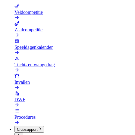
Veldcompetitie
Zaalcompetitie
Speeldagenkalender
Tucht- en wangedrag
Invallen
DWF
Procedures
Clubsupport