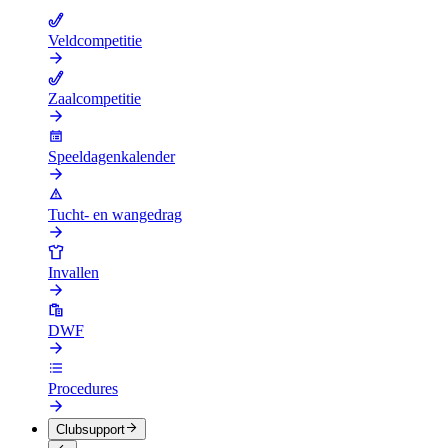
Veldcompetitie
Zaalcompetitie
Speeldagenkalender
Tucht- en wangedrag
Invallen
DWF
Procedures
Clubsupport