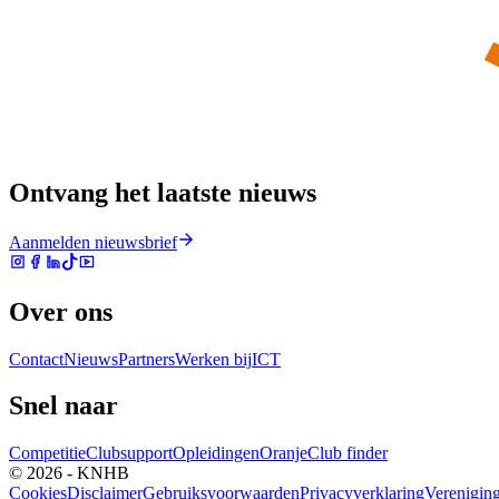
Ontvang het laatste nieuws
Aanmelden nieuwsbrief
Over ons
Contact
Nieuws
Partners
Werken bij
ICT
Snel naar
Competitie
Clubsupport
Opleidingen
Oranje
Club finder
© 2026 - KNHB
Cookies
Disclaimer
Gebruiksvoorwaarden
Privacyverklaring
Verenigin