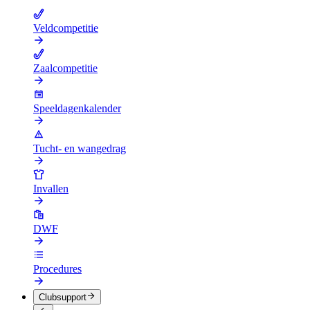
Veldcompetitie
Zaalcompetitie
Speeldagenkalender
Tucht- en wangedrag
Invallen
DWF
Procedures
Clubsupport