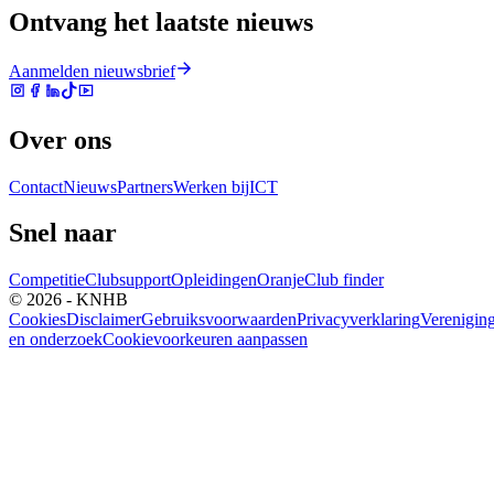
Ontvang het laatste nieuws
Aanmelden nieuwsbrief
Over ons
Contact
Nieuws
Partners
Werken bij
ICT
Snel naar
Competitie
Clubsupport
Opleidingen
Oranje
Club finder
© 2026 - KNHB
Cookies
Disclaimer
Gebruiksvoorwaarden
Privacyverklaring
Verenigin
en onderzoek
Cookievoorkeuren aanpassen