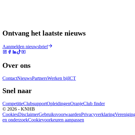
Ontvang het laatste nieuws
Aanmelden nieuwsbrief
Over ons
Contact
Nieuws
Partners
Werken bij
ICT
Snel naar
Competitie
Clubsupport
Opleidingen
Oranje
Club finder
© 2026 - KNHB
Cookies
Disclaimer
Gebruiksvoorwaarden
Privacyverklaring
Verenigin
en onderzoek
Cookievoorkeuren aanpassen