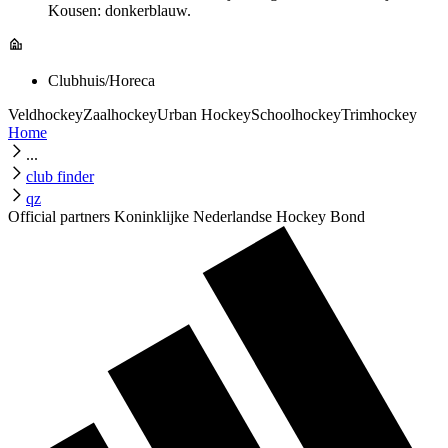
Kousen: donkerblauw.
Clubhuis/Horeca
Veldhockey
Zaalhockey
Urban Hockey
Schoolhockey
Trimhockey
Home
...
club finder
qz
Official partners Koninklijke Nederlandse Hockey Bond