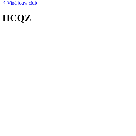
Vind jouw club
HCQZ