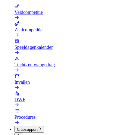
Veldcompetitie
Zaalcompetitie
Speeldagenkalender
Tucht- en wangedrag
Invallen
DWF
Procedures
Clubsupport