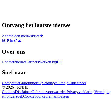
Ontvang het laatste nieuws
Aanmelden nieuwsbrief
Over ons
Contact
Nieuws
Partners
Werken bij
ICT
Snel naar
Competitie
Clubsupport
Opleidingen
Oranje
Club finder
© 2026 - KNHB
Cookies
Disclaimer
Gebruiksvoorwaarden
Privacyverklaring
Verenigin
en onderzoek
Cookievoorkeuren aanpassen