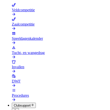
Veldcompetitie
Zaalcompetitie
Speeldagenkalender
Tucht- en wangedrag
Invallen
DWF
Procedures
Clubsupport