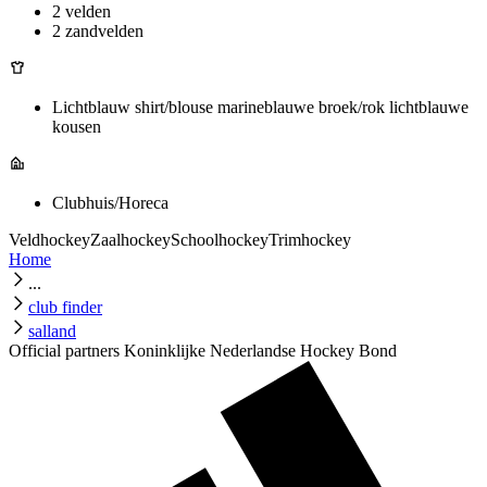
2 velden
2 zandvelden
Lichtblauw shirt/blouse marineblauwe broek/rok lichtblauwe
kousen
Clubhuis/Horeca
Veldhockey
Zaalhockey
Schoolhockey
Trimhockey
Home
...
club finder
salland
Official partners Koninklijke Nederlandse Hockey Bond