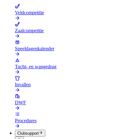
Veldcompetitie
Zaalcompetitie
Speeldagenkalender
Tucht- en wangedrag
Invallen
DWF
Procedures
Clubsupport