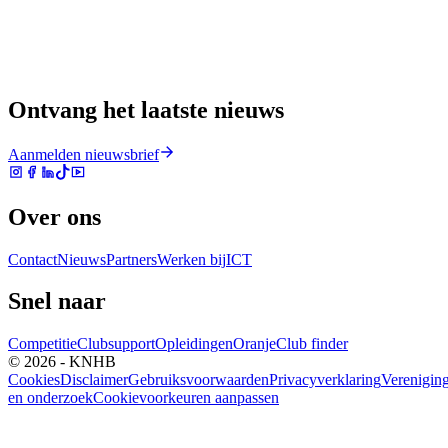
Ontvang het laatste nieuws
Aanmelden nieuwsbrief
Over ons
Contact
Nieuws
Partners
Werken bij
ICT
Snel naar
Competitie
Clubsupport
Opleidingen
Oranje
Club finder
© 2026 - KNHB
Cookies
Disclaimer
Gebruiksvoorwaarden
Privacyverklaring
Verenigin
en onderzoek
Cookievoorkeuren aanpassen