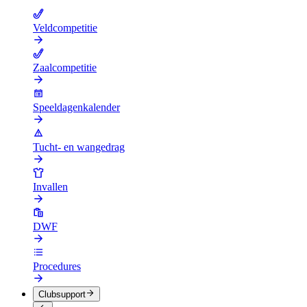
Veldcompetitie
Zaalcompetitie
Speeldagenkalender
Tucht- en wangedrag
Invallen
DWF
Procedures
Clubsupport