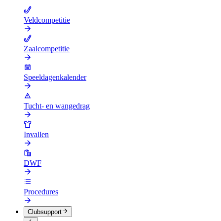
Veldcompetitie
Zaalcompetitie
Speeldagenkalender
Tucht- en wangedrag
Invallen
DWF
Procedures
Clubsupport