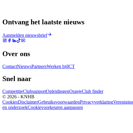
Ontvang het laatste nieuws
Aanmelden nieuwsbrief
Over ons
Contact
Nieuws
Partners
Werken bij
ICT
Snel naar
Competitie
Clubsupport
Opleidingen
Oranje
Club finder
© 2026 - KNHB
Cookies
Disclaimer
Gebruiksvoorwaarden
Privacyverklaring
Verenigin
en onderzoek
Cookievoorkeuren aanpassen