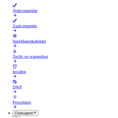
Veldcompetitie
Zaalcompetitie
Speeldagenkalender
Tucht- en wangedrag
Invallen
DWF
Procedures
Clubsupport