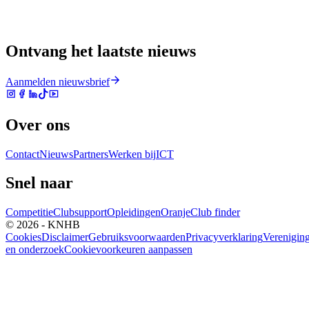
Ontvang het laatste nieuws
Aanmelden nieuwsbrief
Over ons
Contact
Nieuws
Partners
Werken bij
ICT
Snel naar
Competitie
Clubsupport
Opleidingen
Oranje
Club finder
© 2026 - KNHB
Cookies
Disclaimer
Gebruiksvoorwaarden
Privacyverklaring
Verenigin
en onderzoek
Cookievoorkeuren aanpassen