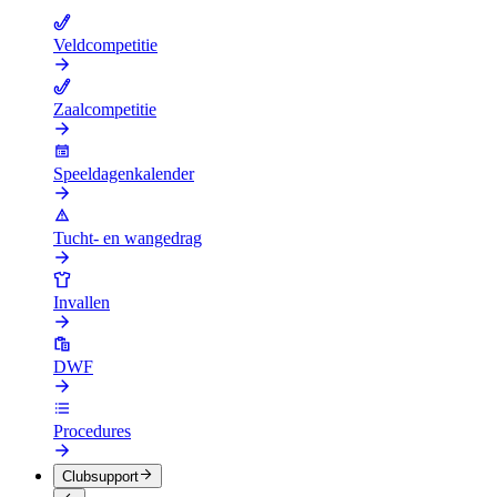
Veldcompetitie
Zaalcompetitie
Speeldagenkalender
Tucht- en wangedrag
Invallen
DWF
Procedures
Clubsupport