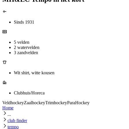
Sinds 1931
5 velden
2 watervelden
3 zandvelden
Wit shirt, witte kousen
Clubhuis/Horeca
Veldhockey
Zaalhockey
Trimhockey
ParaHockey
Home
...
club finder
tempo