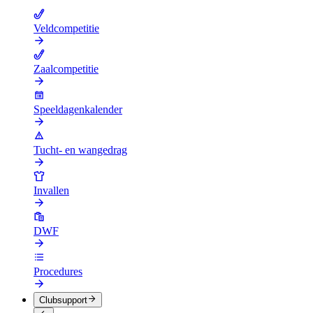
Veldcompetitie
Zaalcompetitie
Speeldagenkalender
Tucht- en wangedrag
Invallen
DWF
Procedures
Clubsupport