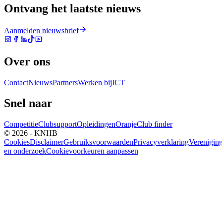
Ontvang het laatste nieuws
Aanmelden nieuwsbrief
Over ons
Contact
Nieuws
Partners
Werken bij
ICT
Snel naar
Competitie
Clubsupport
Opleidingen
Oranje
Club finder
© 2026 - KNHB
Cookies
Disclaimer
Gebruiksvoorwaarden
Privacyverklaring
Verenigin
en onderzoek
Cookievoorkeuren aanpassen