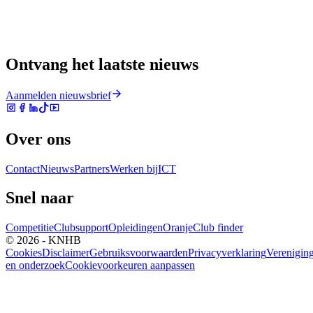
Ontvang het laatste nieuws
Aanmelden nieuwsbrief
Over ons
Contact
Nieuws
Partners
Werken bij
ICT
Snel naar
Competitie
Clubsupport
Opleidingen
Oranje
Club finder
© 2026 - KNHB
Cookies
Disclaimer
Gebruiksvoorwaarden
Privacyverklaring
Verenigin
en onderzoek
Cookievoorkeuren aanpassen