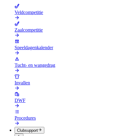
Veldcompetitie
Zaalcompetitie
Speeldagenkalender
Tucht- en wangedrag
Invallen
DWF
Procedures
Clubsupport