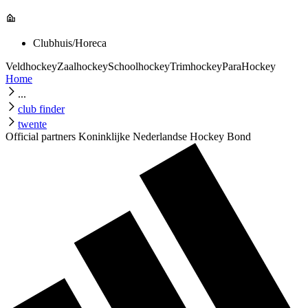
Clubhuis/Horeca
Veldhockey
Zaalhockey
Schoolhockey
Trimhockey
ParaHockey
Home
...
club finder
twente
Official partners Koninklijke Nederlandse Hockey Bond