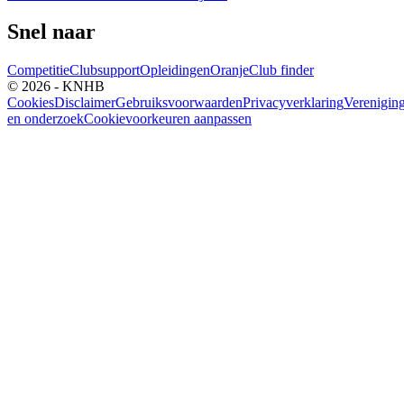
Snel naar
Competitie
Clubsupport
Opleidingen
Oranje
Club finder
© 2026 - KNHB
Cookies
Disclaimer
Gebruiksvoorwaarden
Privacyverklaring
Verenigin
en onderzoek
Cookievoorkeuren aanpassen