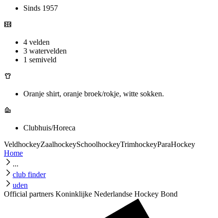
Sinds 1957
4 velden
3 watervelden
1 semiveld
Oranje shirt, oranje broek/rokje, witte sokken.
Clubhuis/Horeca
Veldhockey
Zaalhockey
Schoolhockey
Trimhockey
ParaHockey
Home
...
club finder
uden
Official partners Koninklijke Nederlandse Hockey Bond