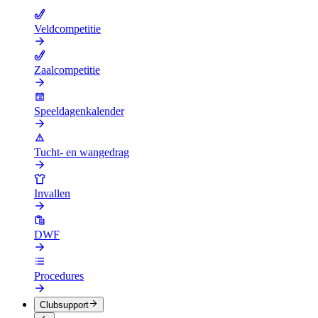
Veldcompetitie
Zaalcompetitie
Speeldagenkalender
Tucht- en wangedrag
Invallen
DWF
Procedures
Clubsupport