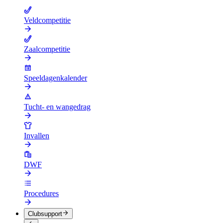
Veldcompetitie
Zaalcompetitie
Speeldagenkalender
Tucht- en wangedrag
Invallen
DWF
Procedures
Clubsupport