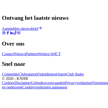
Ontvang het laatste nieuws
Aanmelden nieuwsbrief
Over ons
Contact
Nieuws
Partners
Werken bij
ICT
Snel naar
Competitie
Clubsupport
Opleidingen
Oranje
Club finder
© 2026 - KNHB
Cookies
Disclaimer
Gebruiksvoorwaarden
Privacyverklaring
Verenigin
en onderzoek
Cookievoorkeuren aanpassen