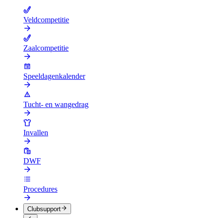
Veldcompetitie
Zaalcompetitie
Speeldagenkalender
Tucht- en wangedrag
Invallen
DWF
Procedures
Clubsupport