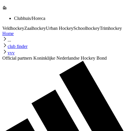
Clubhuis/Horeca
Veldhockey
Zaalhockey
Urban Hockey
Schoolhockey
Trimhockey
Home
...
club finder
vvv
Official partners Koninklijke Nederlandse Hockey Bond