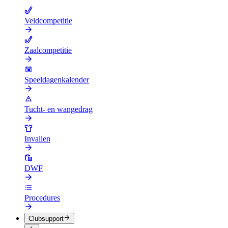
Veldcompetitie
Zaalcompetitie
Speeldagenkalender
Tucht- en wangedrag
Invallen
DWF
Procedures
Clubsupport