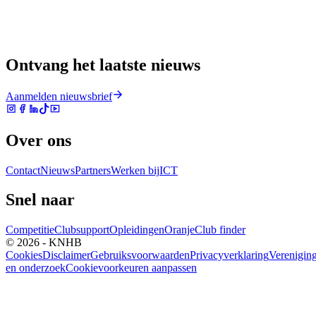
Ontvang het laatste nieuws
Aanmelden nieuwsbrief
Over ons
Contact
Nieuws
Partners
Werken bij
ICT
Snel naar
Competitie
Clubsupport
Opleidingen
Oranje
Club finder
© 2026 - KNHB
Cookies
Disclaimer
Gebruiksvoorwaarden
Privacyverklaring
Verenigin
en onderzoek
Cookievoorkeuren aanpassen