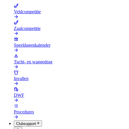
Veldcompetitie
Zaalcompetitie
Speeldagenkalender
Tucht- en wangedrag
Invallen
DWF
Procedures
Clubsupport