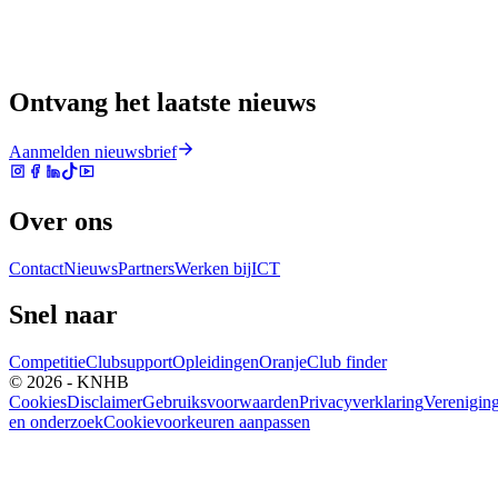
Ontvang het laatste nieuws
Aanmelden nieuwsbrief
Over ons
Contact
Nieuws
Partners
Werken bij
ICT
Snel naar
Competitie
Clubsupport
Opleidingen
Oranje
Club finder
© 2026 - KNHB
Cookies
Disclaimer
Gebruiksvoorwaarden
Privacyverklaring
Verenigin
en onderzoek
Cookievoorkeuren aanpassen