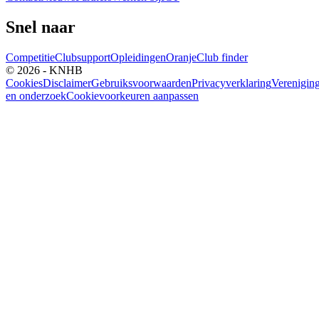
Snel naar
Competitie
Clubsupport
Opleidingen
Oranje
Club finder
© 2026 - KNHB
Cookies
Disclaimer
Gebruiksvoorwaarden
Privacyverklaring
Verenigin
en onderzoek
Cookievoorkeuren aanpassen