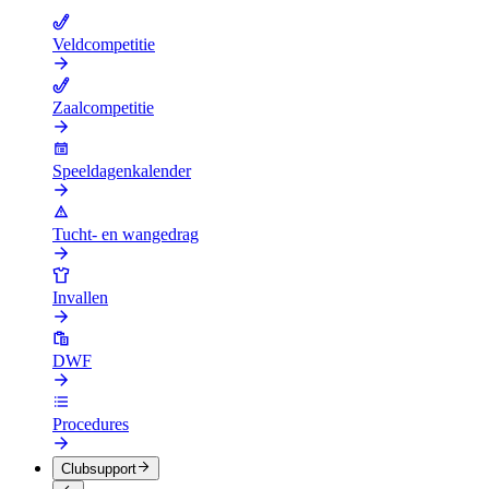
Veldcompetitie
Zaalcompetitie
Speeldagenkalender
Tucht- en wangedrag
Invallen
DWF
Procedures
Clubsupport