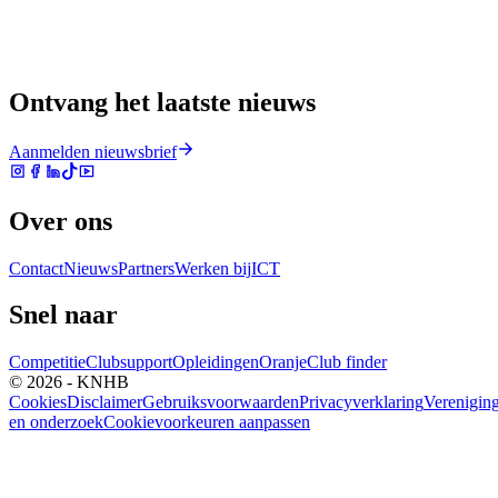
Ontvang het laatste nieuws
Aanmelden nieuwsbrief
Over ons
Contact
Nieuws
Partners
Werken bij
ICT
Snel naar
Competitie
Clubsupport
Opleidingen
Oranje
Club finder
© 2026 - KNHB
Cookies
Disclaimer
Gebruiksvoorwaarden
Privacyverklaring
Verenigin
en onderzoek
Cookievoorkeuren aanpassen