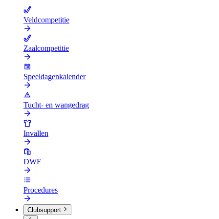
Veldcompetitie
Zaalcompetitie
Speeldagenkalender
Tucht- en wangedrag
Invallen
DWF
Procedures
Clubsupport