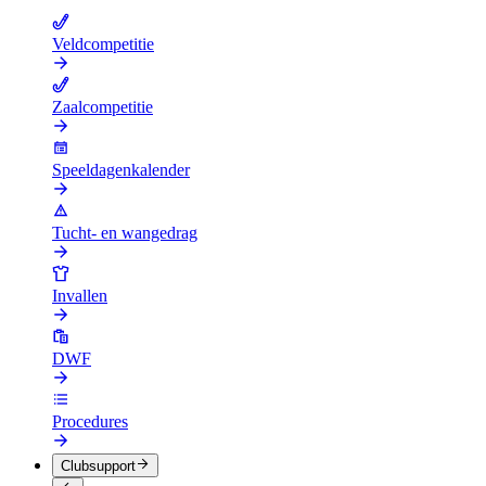
Veldcompetitie
Zaalcompetitie
Speeldagenkalender
Tucht- en wangedrag
Invallen
DWF
Procedures
Clubsupport