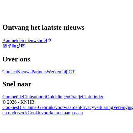
Ontvang het laatste nieuws
Aanmelden nieuwsbrief
Over ons
Contact
Nieuws
Partners
Werken bij
ICT
Snel naar
Competitie
Clubsupport
Opleidingen
Oranje
Club finder
© 2026 - KNHB
Cookies
Disclaimer
Gebruiksvoorwaarden
Privacyverklaring
Verenigin
en onderzoek
Cookievoorkeuren aanpassen