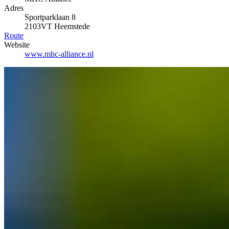
Adres
Sportparklaan 8
2103VT Heemstede
Route
Website
www.mhc-alliance.nl