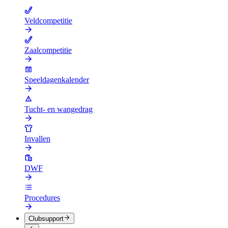
Veldcompetitie
Zaalcompetitie
Speeldagenkalender
Tucht- en wangedrag
Invallen
DWF
Procedures
Clubsupport