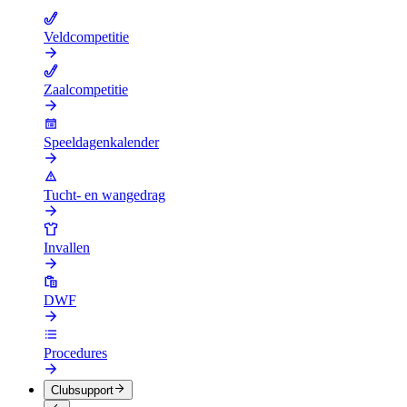
Veldcompetitie
Zaalcompetitie
Speeldagenkalender
Tucht- en wangedrag
Invallen
DWF
Procedures
Clubsupport