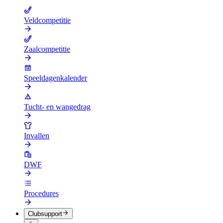
Veldcompetitie
Zaalcompetitie
Speeldagenkalender
Tucht- en wangedrag
Invallen
DWF
Procedures
Clubsupport