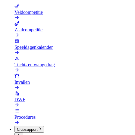
Veldcompetitie
Zaalcompetitie
Speeldagenkalender
Tucht- en wangedrag
Invallen
DWF
Procedures
Clubsupport