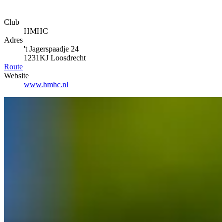
Club
HMHC
Adres
't Jagerspaadje 24
1231KJ Loosdrecht
Route
Website
www.hmhc.nl