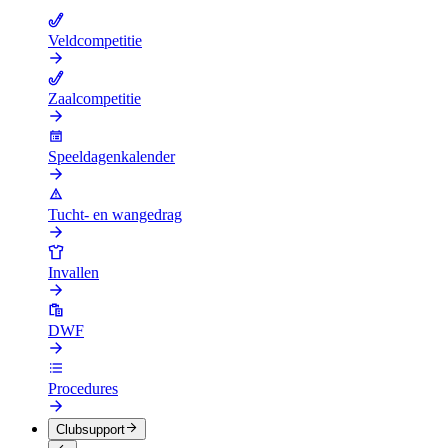
Veldcompetitie
Zaalcompetitie
Speeldagenkalender
Tucht- en wangedrag
Invallen
DWF
Procedures
Clubsupport