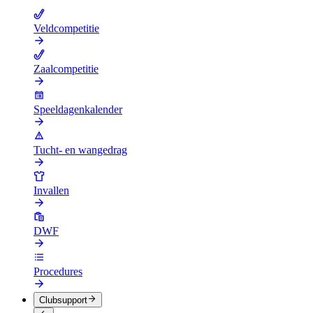
Veldcompetitie
Zaalcompetitie
Speeldagenkalender
Tucht- en wangedrag
Invallen
DWF
Procedures
Clubsupport