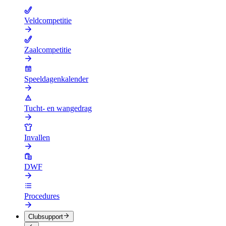
Veldcompetitie
Zaalcompetitie
Speeldagenkalender
Tucht- en wangedrag
Invallen
DWF
Procedures
Clubsupport