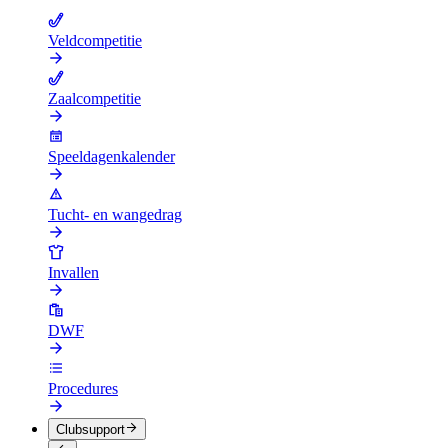
Veldcompetitie
Zaalcompetitie
Speeldagenkalender
Tucht- en wangedrag
Invallen
DWF
Procedures
Clubsupport