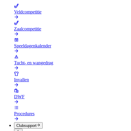
Veldcompetitie
Zaalcompetitie
Speeldagenkalender
Tucht- en wangedrag
Invallen
DWF
Procedures
Clubsupport