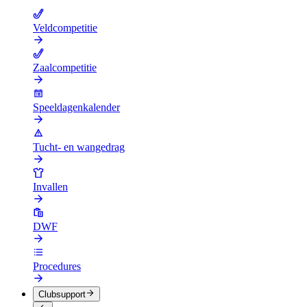
Veldcompetitie
Zaalcompetitie
Speeldagenkalender
Tucht- en wangedrag
Invallen
DWF
Procedures
Clubsupport