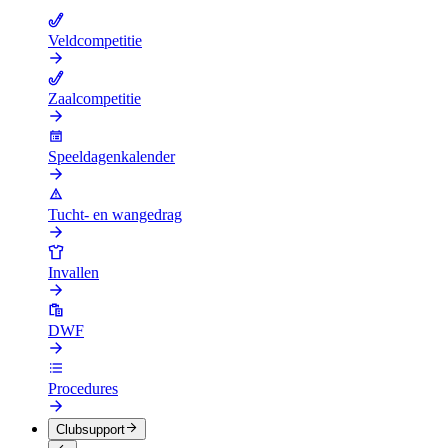
Veldcompetitie
Zaalcompetitie
Speeldagenkalender
Tucht- en wangedrag
Invallen
DWF
Procedures
Clubsupport