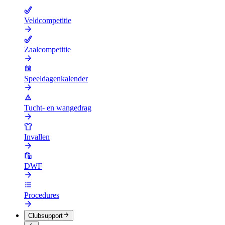
Veldcompetitie
Zaalcompetitie
Speeldagenkalender
Tucht- en wangedrag
Invallen
DWF
Procedures
Clubsupport