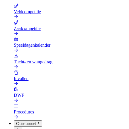
Veldcompetitie
Zaalcompetitie
Speeldagenkalender
Tucht- en wangedrag
Invallen
DWF
Procedures
Clubsupport