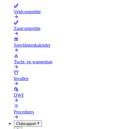
Veldcompetitie
Zaalcompetitie
Speeldagenkalender
Tucht- en wangedrag
Invallen
DWF
Procedures
Clubsupport