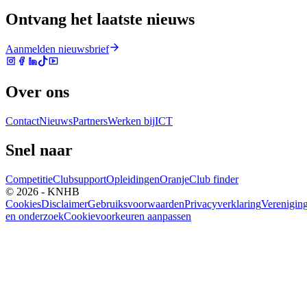
Ontvang het laatste nieuws
Aanmelden nieuwsbrief
Over ons
Contact
Nieuws
Partners
Werken bij
ICT
Snel naar
Competitie
Clubsupport
Opleidingen
Oranje
Club finder
© 2026 - KNHB
Cookies
Disclaimer
Gebruiksvoorwaarden
Privacyverklaring
Verenigin
en onderzoek
Cookievoorkeuren aanpassen