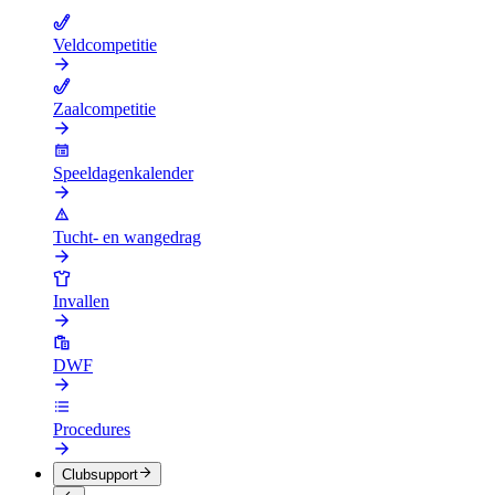
Veldcompetitie
Zaalcompetitie
Speeldagenkalender
Tucht- en wangedrag
Invallen
DWF
Procedures
Clubsupport