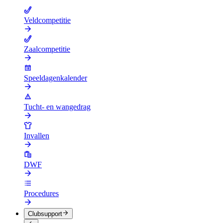
Veldcompetitie
Zaalcompetitie
Speeldagenkalender
Tucht- en wangedrag
Invallen
DWF
Procedures
Clubsupport