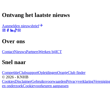
Ontvang het laatste nieuws
Aanmelden nieuwsbrief
Over ons
Contact
Nieuws
Partners
Werken bij
ICT
Snel naar
Competitie
Clubsupport
Opleidingen
Oranje
Club finder
© 2026 - KNHB
Cookies
Disclaimer
Gebruiksvoorwaarden
Privacyverklaring
Verenigin
en onderzoek
Cookievoorkeuren aanpassen