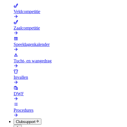
Veldcompetitie
Zaalcompetitie
Speeldagenkalender
Tucht- en wangedrag
Invallen
DWF
Procedures
Clubsupport