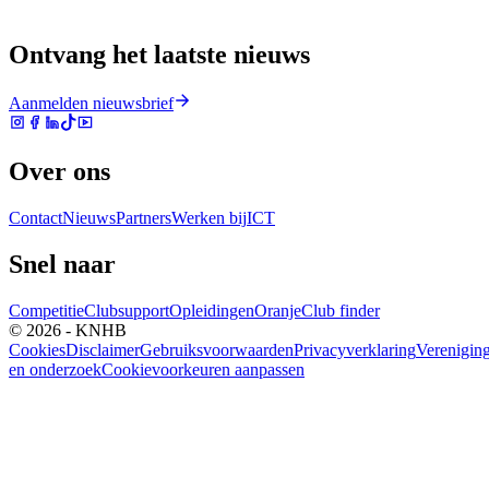
Ontvang het laatste nieuws
Aanmelden nieuwsbrief
Over ons
Contact
Nieuws
Partners
Werken bij
ICT
Snel naar
Competitie
Clubsupport
Opleidingen
Oranje
Club finder
© 2026 - KNHB
Cookies
Disclaimer
Gebruiksvoorwaarden
Privacyverklaring
Verenigin
en onderzoek
Cookievoorkeuren aanpassen