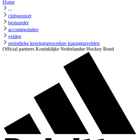
Home
...
clubsupport
bestuurder
accommodaties
velden
periodieke keuringsprocedure kunstgrasvelden
Official partners Koninklijke Nederlandse Hockey Bond