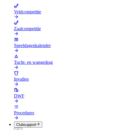
Veldcompetitie
Zaalcompetitie
Speeldagenkalender
Tucht- en wangedrag
Invallen
DWF
Procedures
Clubsupport